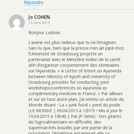
Répondre
Jo COHEN
12 avril 2015
Bonjour Ludovic
L’avenir est plus radieux que tu ne l’imagines.
Sais-tu que, bien que la presse n’en ait pipé mot,
l’Université de Strasbourg projette un
partenariat avec le Ministère indien de la santé
afin d’organiser conjointement des séminaires
sur l’Ayurvéda. « A Letter of Intent on Ayurveda
between Ministry of Ayush and University of
Strasbourg provides for conducting joint
workshops/conferences on Ayurveda as
complimentary medicine in France. » Par ailleurs
et sur un tout autre plan, j’ai retenu un article du
Monde disant : La « junk food » perd du poids
(LE MONDE | 09.04.2015 à 12h15 • Mis à jour le
10.04.2015 à 10h40 | Par JP Géné) : Des géants
de l’agroalimentaire en difficulté, des
supermarchés boudés par une partie de la
population, l’Amérique entamerait-elle sa