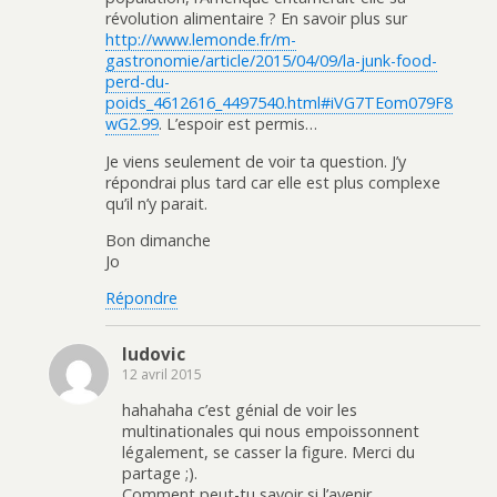
révolution alimentaire ? En savoir plus sur
http://www.lemonde.fr/m-
gastronomie/article/2015/04/09/la-junk-food-
perd-du-
poids_4612616_4497540.html#iVG7TEom079F8
wG2.99
. L’espoir est permis…
Je viens seulement de voir ta question. J’y
répondrai plus tard car elle est plus complexe
qu’il n’y parait.
Bon dimanche
Jo
Répondre
ludovic
12 avril 2015
hahahaha c’est génial de voir les
multinationales qui nous empoissonnent
légalement, se casser la figure. Merci du
partage ;).
Comment peut-tu savoir si l’avenir