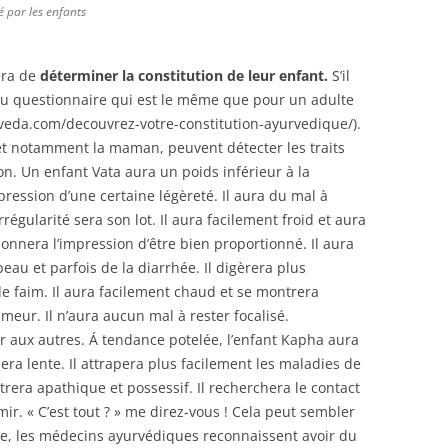
é par les enfants
era de
déterminer la constitution de leur enfant.
S’il
s du questionnaire qui est le même que pour un adulte
yurveda.com/decouvrez-votre-constitution-ayurvedique/).
s, et notamment la maman, peuvent détecter les traits
ion. Un enfant Vata aura un poids inférieur à la
ression d’une certaine légèreté. Il aura du mal à
irrégularité sera son lot. Il aura facilement froid et aura
onnera l’impression d’être bien proportionné. Il aura
eau et parfois de la diarrhée. Il digèrera plus
e faim. Il aura facilement chaud et se montrera
umeur. Il n’aura aucun mal à rester focalisé.
 aux autres. Á tendance potelée, l’enfant Kapha aura
era lente. Il attrapera plus facilement les maladies de
rera apathique et possessif. Il recherchera le contact
r. « C’est tout ? » me direz-vous ! Cela peut sembler
ure, les médecins ayurvédiques reconnaissent avoir du