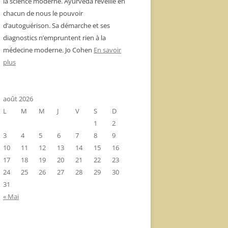
la science moderne. Ayurvéda réveille en
chacun de nous le pouvoir
d’autoguérison. Sa démarche et ses
diagnostics n’empruntent rien à la
médecine moderne. Jo Cohen
En savoir
plus
août 2026
L
M
M
J
V
S
D
1
2
3
4
5
6
7
8
9
10
11
12
13
14
15
16
17
18
19
20
21
22
23
24
25
26
27
28
29
30
31
« Mai