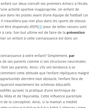
n enfant sur deux connaît ses premiers échecs à l’école,
d’une activité sportive inappropriée. Un enfant de
lace dans les postes avant d’une équipe de football car
. Il n’excellera pas non plus dans les sports de vitesse.
ent être dispensés d’EPS
[1]
pour de telles raisons sont
à cela. Son but ultime est de faire de la
prévention
itier un enfant à cette connaissance est donc un
 connaissance à votre enfant? Simplement,
par
es de ses parents comme si ses structures neuronales
ont ses parents. Ainsi, s’ils ont tendance à se
ciemment cette attitude que l’enfant répliquera malgré
 opportunités derrière tout obstacle, l’enfant fera de
liqueront exactement les schémas éducatifs
odifiés qu’avec la pratique d’une technique de
u Véda et de l’Ayurvéda. Cette influence parentale
t de la conception. Ainsi, si la maman a médité
ette pratique habitue le futur bébé à alterner calme