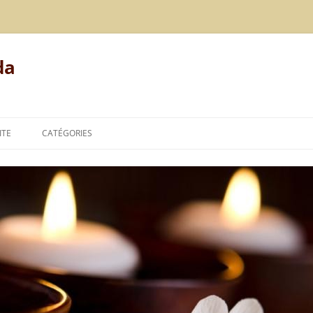
da
ITE
CATÉGORIES
MODE DE VIE
ALIMENTATION
REPOS
LE POINT DE VUE DE L’AYURVÉDA
TECHNIQUES DE L’AYURVÉDA
THÉORIES