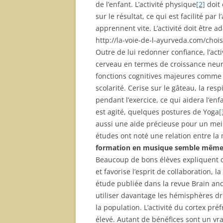
de l’enfant. L’activité physique
[2]
doit 
sur le résultat, ce qui est facilité par
apprennent vite. L’activité doit être ad
http://la-voie-de-l-ayurveda.com/chois
Outre de lui redonner confiance, l’ac
cerveau en termes de croissance neuron
fonctions cognitives majeures comme 
scolarité. Cerise sur le gâteau, la re
pendant l’exercice, ce qui aidera l’enf
est agité, quelques postures de Yoga
[
aussi une aide précieuse pour un meil
études ont noté une relation entre la 
formation en musique semble même ê
Beaucoup de bons élèves expliquent q
et favorise l’esprit de collaboration, 
étude publiée dans la revue Brain and
utiliser davantage les hémisphères d
la population. L’activité du cortex pr
élevé. Autant de bénéfices sont un vra