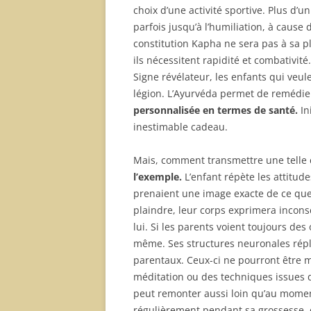
choix d’une activité sportive. Plus d’u
parfois jusqu’à l’humiliation, à cause 
constitution Kapha ne sera pas à sa p
ils nécessitent rapidité et combativité
Signe révélateur, les enfants qui veul
légion. L’Ayurvéda permet de remédier 
personnalisée en termes de santé.
In
inestimable cadeau.
Mais, comment transmettre une telle
l’exemple.
L’enfant répète les attitud
prenaient une image exacte de ce que f
plaindre, leur corps exprimera incons
lui. Si les parents voient toujours des
même. Ses structures neuronales rép
parentaux. Ceux-ci ne pourront être m
méditation ou des techniques issues d
peut remonter aussi loin qu’au momen
régulièrement pendant sa grossesse, c