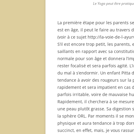
Le Yoga peut être pratiqu
La première étape pour les parents s
est en âge, il peut le faire au traver
(voir à ce sujet http://la-voie-de-l-a
S’il est encore trop petit, les parent
saillants en rapport avec sa constitut
normale pour son âge et donnera l’imp
rester focalisé et sera parfois agité. L’
du mal à s’endormir. Un enfant Pitta d
tendance à avoir des rougeurs sur la p
rapidement et sera impatient en cas d
parfois irritable, voire de mauvaise h
Rapidement, il cherchera à se mesurer
une peau plutôt grasse. Sa digestion s
la sphère ORL. Par moments il se mont
physique et aura tendance à trop dormi
succinct, en effet, mais, je vous rass