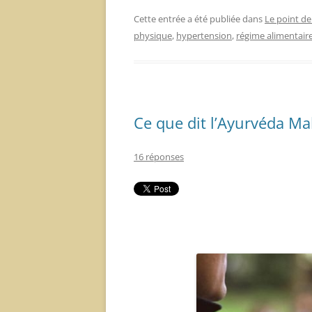
Cette entrée a été publiée dans
Le point de
physique
,
hypertension
,
régime alimentair
Ce que dit l’Ayurvéda M
16 réponses