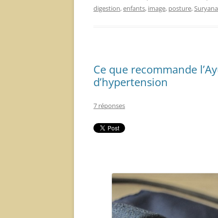
digestion
,
enfants
,
image
,
posture
,
Suryan
Ce que recommande l’Ay
d’hypertension
7 réponses