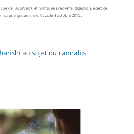
 vue de l'Ayurvéda
, et marquée avec
Ama
,
digestion
,
exercice
e
,
routine quotidienne
,
Vata
, le
4 octobre 2015
.
aharishi au sujet du cannabis