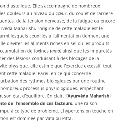
sion diastolique. Elle s’accompagne de nombreux
s douleurs au niveau du cœur, du cou et de l’arrière
uentes, de la tension nerveuse, de la fatigue ou encore
yurvéda Maharishi, l’origine de cette maladie est le
rmi lesquels ceux liés à l’alimentation tiennent une
lle d’éviter les aliments riches en sel ou les produits
accumulation de toxines (
ama)
ainsi que les impuretés
er des lésions conduisant à des blocages de la
ivité physique, elle estime que l’exercice excessif tout
t cette maladie. Pareil en ce qui concerne
erturbation des rythmes biologiques par une routine
de nombreux processus physiologiques, empêchant
 son état d’équilibre. En clair,
l’Ayurvéda Maharishi
nte de l’ensemble de ces facteurs,
une raison
rompu à ce type de problème
.
L’hypertension touche en
ution est dominée par Vata ou Pitta.