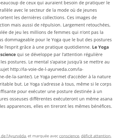
beaucoup de ceux qui auraient besoin de pratiquer le
rallèle avec le secteur de la mode où de jeunes
ortent les dernières collections. Ces images de
ction mais aussi de répulsion. Largement retouchées,
lée de jeu les millions de femmes qui n’ont pas la
plus dommageable pour le Yoga que le but des postures
de l’esprit grâce à une pratique quotidienne.
Le Yoga
nscience
qui se développe par l’attention régulière
les postures. Le mental s’apaise jusqu’à se mettre au
sujet http://la-voie-de-l-ayurveda.com/la-
e-de-la-sante/). Le Yoga permet d’accéder à la nature
éritable but. Le Yoga s’adresse à tous, même si le corps
 suffisante pour exécuter une posture destinée à un
ures osseuses différentes exécuteront un même asana
des apparences, elles en tireront les mêmes bénéfices.
 de l'Ayurvéda
, et marquée avec
conscience
,
déficit attention
,