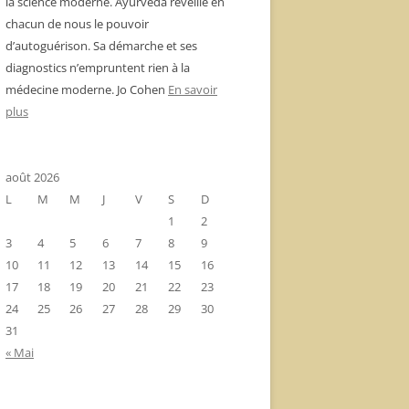
la science moderne. Ayurvéda réveille en
chacun de nous le pouvoir
d’autoguérison. Sa démarche et ses
diagnostics n’empruntent rien à la
médecine moderne. Jo Cohen
En savoir
plus
août 2026
L
M
M
J
V
S
D
1
2
3
4
5
6
7
8
9
10
11
12
13
14
15
16
17
18
19
20
21
22
23
24
25
26
27
28
29
30
31
« Mai