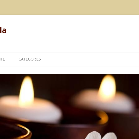
da
ITE
CATÉGORIES
MODE DE VIE
ALIMENTATION
REPOS
LE POINT DE VUE DE L’AYURVÉDA
TECHNIQUES DE L’AYURVÉDA
THÉORIES