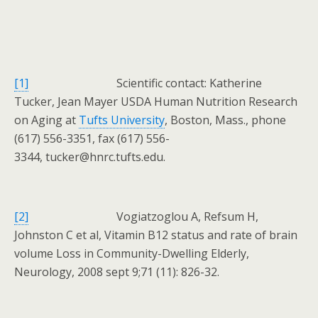
[1]
Scientific contact: Katherine
Tucker, Jean Mayer USDA Human Nutrition Research
on Aging at
Tufts University
, Boston, Mass., phone
(617) 556-3351, fax (617) 556-
3344, tucker@hnrc.tufts.edu.
[2]
Vogiatzoglou A, Refsum H,
Johnston C et al, Vitamin B12 status and rate of brain
volume Loss in Community-Dwelling Elderly,
Neurology, 2008 sept 9;71 (11): 826-32.