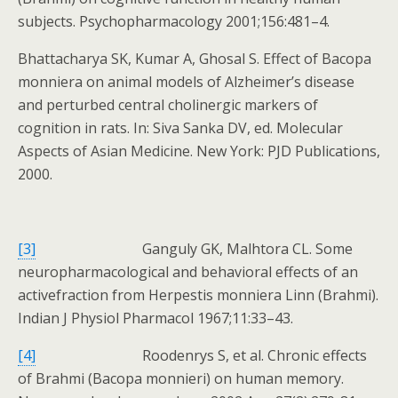
subjects. Psychopharmacology 2001;156:481–4.
Bhattacharya SK, Kumar A, Ghosal S. Effect of Bacopa
monniera on animal models of Alzheimer’s disease
and perturbed central cholinergic markers of
cognition in rats. In: Siva Sanka DV, ed. Molecular
Aspects of Asian Medicine. New York: PJD Publications,
2000.
[3]
Ganguly GK, Malhtora CL. Some
neuropharmacological and behavioral effects of an
activefraction from Herpestis monniera Linn (Brahmi).
Indian J Physiol Pharmacol 1967;11:33–43.
[4]
Roodenrys S, et al. Chronic effects
of Brahmi (Bacopa monnieri) on human memory.