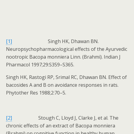
[1]
Singh HK, Dhawan BN.
Neuropsychopharmacological effects of the Ayurvedic
nootropic Bacopa monniera Linn. (Brahmi). Indian J
Pharmacol 1997;29:S359–S365.
Singh HK, Rastogi RP, Srimal RC, Dhawan BN. Effect of
bacosides A and B on avoidance responses in rats.
Phytother Res 1988;2:70–5.
[2]
Stough C, Lloyd J, Clarke J, et al. The
chronic effects of an extract of Bacopa monniera
(Brahmi) on cognitive function in healthy human