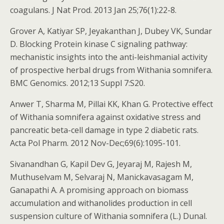
coagulans. J Nat Prod. 2013 Jan 25;76(1):22-8.
Grover A, Katiyar SP, Jeyakanthan J, Dubey VK, Sundar
D. Blocking Protein kinase C signaling pathway:
mechanistic insights into the anti-leishmanial activity
of prospective herbal drugs from Withania somnifera.
BMC Genomics. 2012;13 Suppl 7:S20.
Anwer T, Sharma M, Pillai KK, Khan G. Protective effect
of Withania somnifera against oxidative stress and
pancreatic beta-cell damage in type 2 diabetic rats.
Acta Pol Pharm. 2012 Nov-Dec;69(6):1095-101.
Sivanandhan G, Kapil Dev G, Jeyaraj M, Rajesh M,
Muthuselvam M, Selvaraj N, Manickavasagam M,
Ganapathi A. A promising approach on biomass
accumulation and withanolides production in cell
suspension culture of Withania somnifera (L.) Dunal.