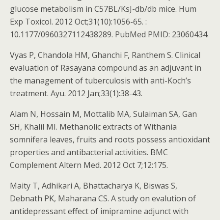
glucose metabolism in C57BL/KsJ-db/db mice. Hum
Exp Toxicol. 2012 Oct;31(10):1056-65. :
10.1177/0960327112438289. PubMed PMID: 23060434.
Vyas P, Chandola HM, Ghanchi F, Ranthem S. Clinical
evaluation of Rasayana compound as an adjuvant in
the management of tuberculosis with anti-Koch’s
treatment. Ayu. 2012 Jan;33(1):38-43.
Alam N, Hossain M, Mottalib MA, Sulaiman SA, Gan
SH, Khalil MI. Methanolic extracts of Withania
somnifera leaves, fruits and roots possess antioxidant
properties and antibacterial activities. BMC
Complement Altern Med. 2012 Oct 7;12:175.
Maity T, Adhikari A, Bhattacharya K, Biswas S,
Debnath PK, Maharana CS. A study on evalution of
antidepressant effect of imipramine adjunct with