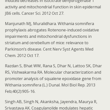
induced decreases in isocitrate dehydrogenase 1
activity and mitochondrial function in skin epidermal
JB6 cells. Cancer Sci. 2012 Oct 27.
Manjunath MJ, Muralidhara. Withania somnifera
prophylaxis abrogates Rotenone-induced oxidative
impairments and mitochondrial dysfunctions in
striatum and cerebellum of mice: relevance to
Parkinson’s disease. Cent Nerv Syst Agents Med
Chem. 2012 Oct 17.
Razdan S, Bhat WW, Rana S, Dhar N, Lattoo SK, Dhar
RS, Vishwakarma RA. Molecular characterization and
promoter analysis of squalene epoxidase gene from
Withania somnifera (L.) Dunal. Mol Biol Rep. 2013
Feb;40(2):905-16.
Singh AB, Singh N, Akanksha, Jayendra, Maurya R,
Srivastava AK. Coagulanolide modulates hepatic