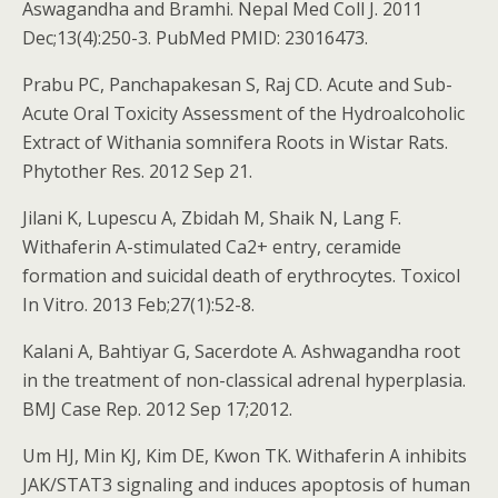
Aswagandha and Bramhi. Nepal Med Coll J. 2011
Dec;13(4):250-3. PubMed PMID: 23016473.
Prabu PC, Panchapakesan S, Raj CD. Acute and Sub-
Acute Oral Toxicity Assessment of the Hydroalcoholic
Extract of Withania somnifera Roots in Wistar Rats.
Phytother Res. 2012 Sep 21.
Jilani K, Lupescu A, Zbidah M, Shaik N, Lang F.
Withaferin A-stimulated Ca2+ entry, ceramide
formation and suicidal death of erythrocytes. Toxicol
In Vitro. 2013 Feb;27(1):52-8.
Kalani A, Bahtiyar G, Sacerdote A. Ashwagandha root
in the treatment of non-classical adrenal hyperplasia.
BMJ Case Rep. 2012 Sep 17;2012.
Um HJ, Min KJ, Kim DE, Kwon TK. Withaferin A inhibits
JAK/STAT3 signaling and induces apoptosis of human