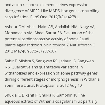
and auxin response elements drives expression
divergence of MPF2-Like MADS-box genes controlling
calyx inflation. PLoS One. 2012;7(8):e42781.
Ashour OM, Abdel-Naim AB, Abdallah HM, Nagy AA,
Mohamadin AM, Abdel-Sattar EA. Evaluation of the
potential cardioprotective activity of some Saudi
plants against doxorubicin toxicity. Z Naturforsch C.
2012 May-Jun;67(5-6):297-307.
Sabir F, Mishra S, Sangwan RS, Jadaun JS, Sangwan
NS. Qualitative and quantitative variations in
withanolides and expression of some pathway genes
during different stages of morphogenesis in Withania
somnifera Dunal. Protoplasma. 2012 Aug 10.
Shukla K, Dikshit P, Shukla R, Gambhir JK. The
aqueous extract of Withania coagulans fruit partially