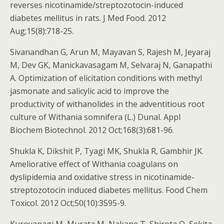
reverses nicotinamide/streptozotocin-induced
diabetes mellitus in rats. J Med Food. 2012
Aug;15(8):718-25.
Sivanandhan G, Arun M, Mayavan S, Rajesh M, Jeyaraj
M, Dev GK, Manickavasagam M, Selvaraj N, Ganapathi
A. Optimization of elicitation conditions with methyl
jasmonate and salicylic acid to improve the
productivity of withanolides in the adventitious root
culture of Withania somnifera (L.) Dunal. Appl
Biochem Biotechnol. 2012 Oct;168(3):681-96.
Shukla K, Dikshit P, Tyagi MK, Shukla R, Gambhir JK.
Ameliorative effect of Withania coagulans on
dyslipidemia and oxidative stress in nicotinamide-
streptozotocin induced diabetes mellitus. Food Chem
Toxicol. 2012 Oct;50(10):3595-9.