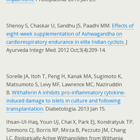
Shenoy S, Chaskar U, Sandhu JS, Paadhi MM.
Effects of
eight-week supplementation of Ashwagandha on
cardiorespiratory endurance in elite Indian cyclists.
J
Ayurveda Integr Med. 2012 Oct;3(4):209-14.
Sorelle JA, Itoh T, Peng H, Kanak MA, Sugimoto K,
Matsumoto S, Levy MF, Lawrence MC, Naziruddin
B.
Withaferin A inhibits pro-inflammatory cytokine-
induced damage to islets in culture and following
transplantation
. Diabetologia. 2013 Jan 15.
Ihsan-Ul-Haq, Youn UJ, Chai X, Park EJ, Kondratyuk TP,
Simmons CJ, Borris RP, Mirza B, Pezzuto JM, Chang
LC. Biologically Active Withanolides from Withania