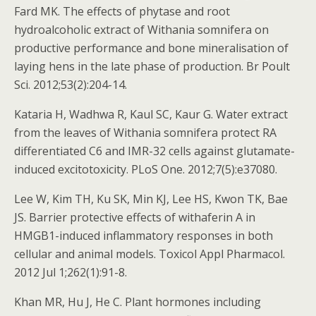
Fard MK. The effects of phytase and root
hydroalcoholic extract of Withania somnifera on
productive performance and bone mineralisation of
laying hens in the late phase of production. Br Poult
Sci. 2012;53(2):204-14.
Kataria H, Wadhwa R, Kaul SC, Kaur G. Water extract
from the leaves of Withania somnifera protect RA
differentiated C6 and IMR-32 cells against glutamate-
induced excitotoxicity. PLoS One. 2012;7(5):e37080.
Lee W, Kim TH, Ku SK, Min KJ, Lee HS, Kwon TK, Bae
JS. Barrier protective effects of withaferin A in
HMGB1-induced inflammatory responses in both
cellular and animal models. Toxicol Appl Pharmacol.
2012 Jul 1;262(1):91-8.
Khan MR, Hu J, He C. Plant hormones including