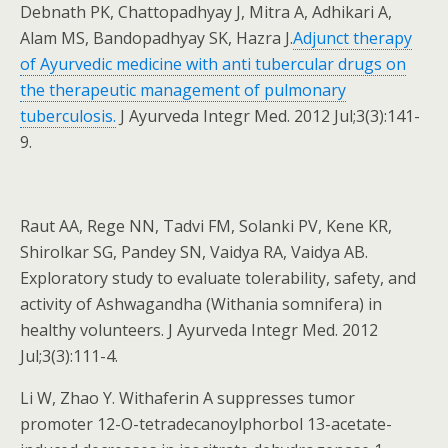
Debnath PK, Chattopadhyay J, Mitra A, Adhikari A,
Alam MS, Bandopadhyay SK, Hazra J.
Adjunct therapy
of Ayurvedic medicine with anti tubercular drugs on
the therapeutic management of pulmonary
tuberculosis.
J Ayurveda Integr Med. 2012 Jul;3(3):141-
9.
Raut AA, Rege NN, Tadvi FM, Solanki PV, Kene KR,
Shirolkar SG, Pandey SN, Vaidya RA, Vaidya AB.
Exploratory study to evaluate tolerability, safety, and
activity of Ashwagandha (Withania somnifera) in
healthy volunteers. J Ayurveda Integr Med. 2012
Jul;3(3):111-4.
Li W, Zhao Y. Withaferin A suppresses tumor
promoter 12-O-tetradecanoylphorbol 13-acetate-