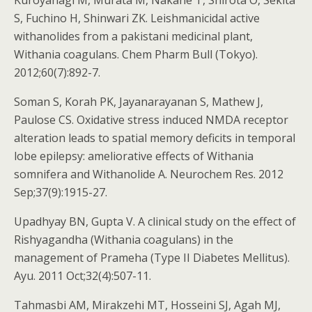
Kuroyanagi M, Murata M, Nakane T, Shirota O, Sekita
S, Fuchino H, Shinwari ZK. Leishmanicidal active
withanolides from a pakistani medicinal plant,
Withania coagulans. Chem Pharm Bull (Tokyo).
2012;60(7):892-7.
Soman S, Korah PK, Jayanarayanan S, Mathew J,
Paulose CS. Oxidative stress induced NMDA receptor
alteration leads to spatial memory deficits in temporal
lobe epilepsy: ameliorative effects of Withania
somnifera and Withanolide A. Neurochem Res. 2012
Sep;37(9):1915-27.
Upadhyay BN, Gupta V. A clinical study on the effect of
Rishyagandha (Withania coagulans) in the
management of Prameha (Type II Diabetes Mellitus).
Ayu. 2011 Oct;32(4):507-11.
Tahmasbi AM, Mirakzehi MT, Hosseini SJ, Agah MJ,