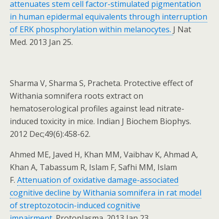
attenuates stem cell factor-stimulated pigmentation
in human epidermal equivalents through interruption
of ERK phosphorylation within melanocytes.
J Nat
Med. 2013 Jan 25.
Sharma V, Sharma S, Pracheta. Protective effect of
Withania somnifera roots extract on
hematoserological profiles against lead nitrate-
induced toxicity in mice. Indian J Biochem Biophys.
2012 Dec;49(6):458-62.
Ahmed ME, Javed H, Khan MM, Vaibhav K, Ahmad A,
Khan A, Tabassum R, Islam F, Safhi MM, Islam
F.
Attenuation of oxidative damage-associated
cognitive decline by Withania somnifera in rat model
of streptozotocin-induced cognitive
impairment.
Protoplasma. 2013 Jan 23.