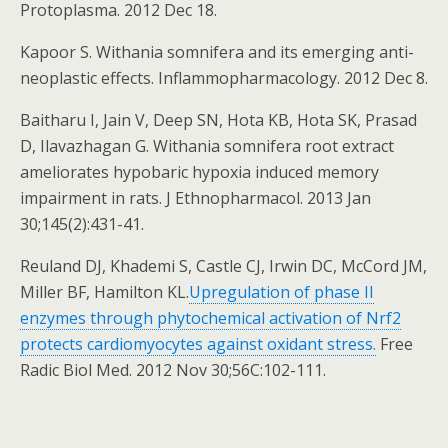
Protoplasma. 2012 Dec 18.
Kapoor S. Withania somnifera and its emerging anti-
neoplastic effects. Inflammopharmacology. 2012 Dec 8.
Baitharu I, Jain V, Deep SN, Hota KB, Hota SK, Prasad
D, Ilavazhagan G. Withania somnifera root extract
ameliorates hypobaric hypoxia induced memory
impairment in rats. J Ethnopharmacol. 2013 Jan
30;145(2):431-41.
Reuland DJ, Khademi S, Castle CJ, Irwin DC, McCord JM,
Miller BF, Hamilton KL.
Upregulation of phase II
enzymes through phytochemical activation of Nrf2
protects cardiomyocytes against oxidant stress.
Free
Radic Biol Med. 2012 Nov 30;56C:102-111.