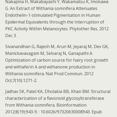
Nakajima H, Wakabayashi Y, Wakamatsu K, Imokawa
G. An Extract of Withania somnifera Attenuates
Endothelin-1-stimulated Pigmentation in Human
Epidermal Equivalents through the Interruption of
PKC Activity Within Melanocytes. Phytother Res. 2012
Dec 3.
Sivanandhan G, Rajesh M, Arun M, Jeyaraj M, Dev GK,
Manickavasagam M, Selvaraj N, Ganapathi A.
Optimization of carbon source for hairy root growth
and withaferin A and withanone production in
Withania somnifera. Nat Prod Commun. 2012
Oct;7(10):1271-2.
Jadhav SK, Patel KA, Dholakia BB, Khan BM. Structural
characterization of a flavonoid glycosyltransferase
from Withania somnifera. Bioinformation.
2012;8(19):943-9. : 10.6026/97320630008943. Epub