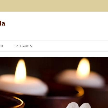
da
ITE
CATÉGORIES
MODE DE VIE
ALIMENTATION
REPOS
LE POINT DE VUE DE L’AYURVÉDA
TECHNIQUES DE L’AYURVÉDA
THÉORIES