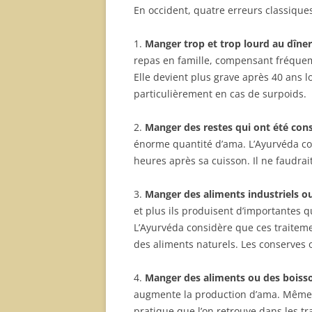
En occident, quatre erreurs classiques
1.
Manger trop et trop lourd au dîner
repas en famille, compensant fréque
Elle devient plus grave après 40 ans l
particulièrement en cas de surpoids.
2.
Manger des restes qui ont été cons
énorme quantité d’ama. L’Ayurvéda co
heures après sa cuisson. Il ne faudra
3.
Manger des aliments industriels o
et plus ils produisent d’importantes 
L’Ayurvéda considère que ces traitement
des aliments naturels. Les conserves 
4.
Manger des aliments ou des boisso
augmente la production d’ama. Même p
pratique que l’on retrouve dans les tr