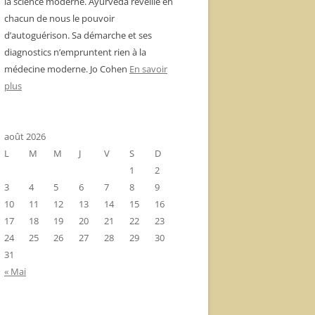
la science moderne. Ayurvéda réveille en
chacun de nous le pouvoir
d’autoguérison. Sa démarche et ses
diagnostics n’empruntent rien à la
médecine moderne. Jo Cohen
En savoir
plus
août 2026
L
M
M
J
V
S
D
1
2
3
4
5
6
7
8
9
10
11
12
13
14
15
16
17
18
19
20
21
22
23
24
25
26
27
28
29
30
31
« Mai