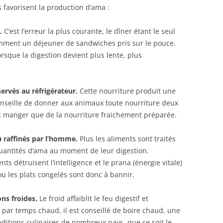
 favorisent la production d’ama :
.
C’est l’erreur la plus courante, le dîner étant le seul
mment un déjeuner de sandwiches pris sur le pouce.
orsque la digestion devient plus lente, plus
ervés au réfrigérateur.
Cette nourriture produit une
nseille de donner aux animaux toute nourriture deux
it manger que de la nourriture fraichement préparée.
u raffinés par l’homme.
Plus les aliments sont traités
quantités d’ama au moment de leur digestion.
s détruisent l’intelligence et le prana (énergie vitale)
ou les plats congelés sont donc à bannir.
ns froides.
Le froid affaiblit le feu digestif et
ar temps chaud, il est conseillé de boire chaud, une
aditions culinaires de nombreux pays, que ce soit le