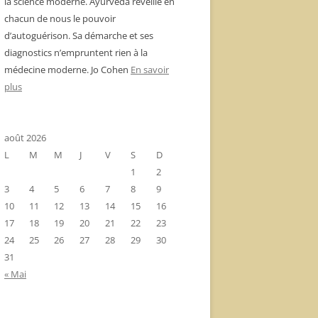
la science moderne. Ayurvéda réveille en
chacun de nous le pouvoir
d’autoguérison. Sa démarche et ses
diagnostics n’empruntent rien à la
médecine moderne. Jo Cohen
En savoir
plus
août 2026
L
M
M
J
V
S
D
1
2
3
4
5
6
7
8
9
10
11
12
13
14
15
16
17
18
19
20
21
22
23
24
25
26
27
28
29
30
31
« Mai