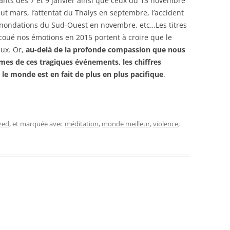
lants des 7 et 9 janvier ainsi que ceux du 13 novembre
t mars, l’attentat du Thalys en septembre, l’accident
 inondations du Sud-Ouest en novembre, etc…Les titres
coué nos émotions en 2015 portent à croire que le
eux. Or,
au-delà de la profonde compassion que nous
imes de ces tragiques événements, les chiffres
e monde est en fait de plus en plus pacifique
.
zed
, et marquée avec
méditation
,
monde meilleur
,
violence
,