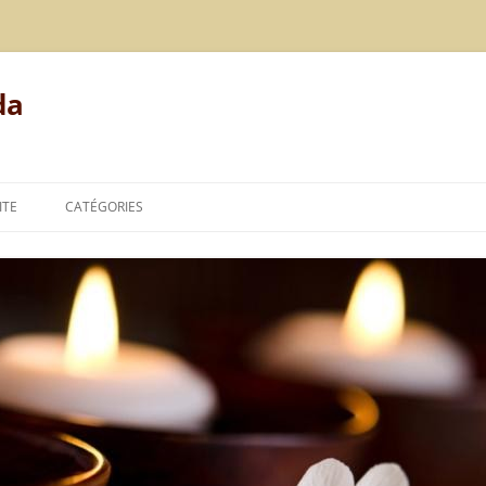
da
ITE
CATÉGORIES
MODE DE VIE
ALIMENTATION
REPOS
LE POINT DE VUE DE L’AYURVÉDA
TECHNIQUES DE L’AYURVÉDA
THÉORIES