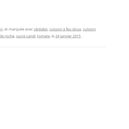
on
, et marquée avec
céréales
,
cuisson à feu doux
,
cuisson
 de roche
,
sucre candi
,
tomate
, le
24 janvier 2015
.