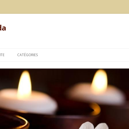
da
ITE
CATÉGORIES
MODE DE VIE
ALIMENTATION
REPOS
LE POINT DE VUE DE L’AYURVÉDA
TECHNIQUES DE L’AYURVÉDA
THÉORIES