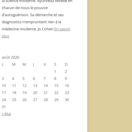
la science moderne. Ayurvéda réveille en
chacun de nous le pouvoir
d’autoguérison. Sa démarche et ses
diagnostics n’empruntent rien à la
médecine moderne. Jo Cohen
En savoir
plus
août 2026
L
M
M
J
V
S
D
1
2
3
4
5
6
7
8
9
10
11
12
13
14
15
16
17
18
19
20
21
22
23
24
25
26
27
28
29
30
31
« Mai