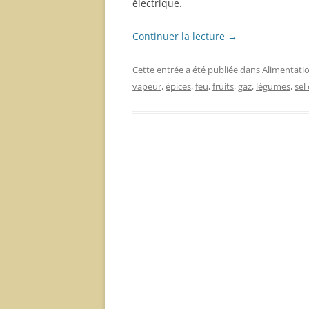
électrique.
Continuer la lecture
→
Cette entrée a été publiée dans
Alimentati
vapeur
,
épices
,
feu
,
fruits
,
gaz
,
légumes
,
sel