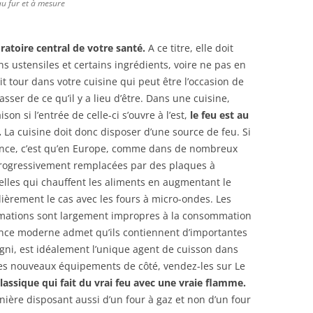
au fur et à mesure
oratoire central de votre santé.
A ce titre, elle doit
s ustensiles et certains ingrédients, voire ne pas en
tit tour dans votre cuisine qui peut être l’occasion de
asser de ce qu’il y a lieu d’être. Dans une cuisine,
on si l’entrée de celle-ci s’ouvre à l’est,
le feu est au
.
La cuisine doit donc disposer d’une source de feu. Si
dence, c’est qu’en Europe, comme dans de nombreux
 progressivement remplacées par des plaques à
elles qui chauffent les aliments en augmentant le
lièrement le cas avec les fours à micro-ondes. Les
ormations sont largement impropres à la consommation
ience moderne admet qu’ils contiennent d’importantes
Agni, est idéalement l’unique agent de cuisson dans
 ces nouveaux équipements de côté, vendez-les sur Le
lassique qui fait du vrai feu avec une vraie flamme.
nière disposant aussi d’un four à gaz et non d’un four