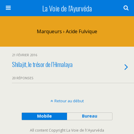
La Voie de l'Ayurvéda
Marqueurs › Acide Fulvique
21 FÉVRIER 2016
Shilajit, le trésor de l’Himalaya
20 RÉPONSES
Retour au début
Mobile
Bureau
All content Copyright La Voie de l\'Ayurvéda