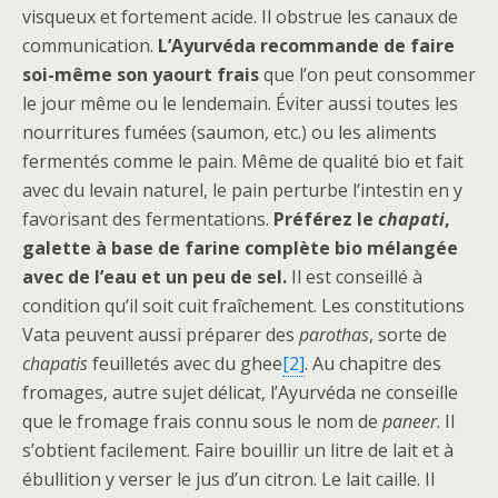
visqueux et fortement acide. Il obstrue les canaux de
communication.
L’Ayurvéda recommande de faire
soi-même son yaourt frais
que l’on peut consommer
le jour même ou le lendemain. Éviter aussi toutes les
nourritures fumées (saumon, etc.) ou les aliments
fermentés comme le pain. Même de qualité bio et fait
avec du levain naturel, le pain perturbe l’intestin en y
favorisant des fermentations.
Préférez le
chapati
,
galette à base de farine complète bio mélangée
avec de l’eau et un peu de sel.
Il est conseillé à
condition qu’il soit cuit fraîchement. Les constitutions
Vata peuvent aussi préparer des
parothas
, sorte de
chapatis
feuilletés avec du ghee
[2]
. Au chapitre des
fromages, autre sujet délicat, l’Ayurvéda ne conseille
que le fromage frais connu sous le nom de
paneer
. Il
s’obtient facilement. Faire bouillir un litre de lait et à
ébullition y verser le jus d’un citron. Le lait caille. Il