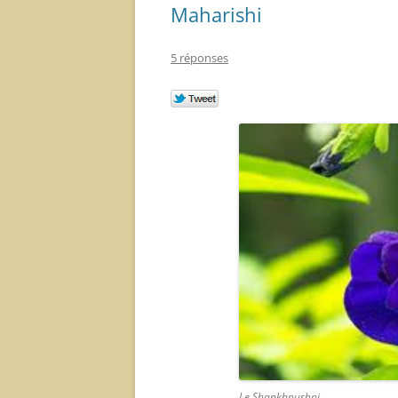
Maharishi
5 réponses
Le Shankhpushpi