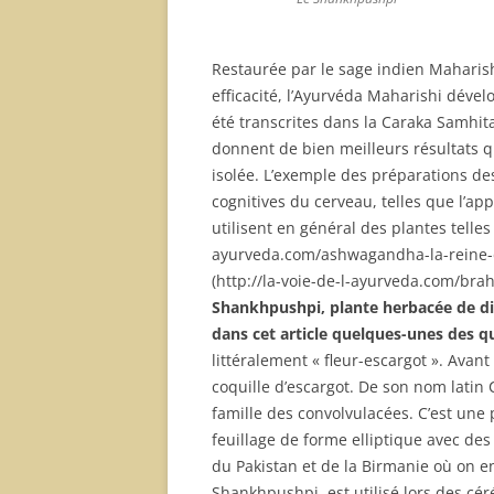
Restaurée par le sage indien Maharis
efficacité, l’Ayurvéda Maharishi dévelo
été transcrites dans la Caraka Samhit
donnent de bien meilleurs résultats q
isolée. L’exemple des préparations de
cognitives du cerveau, telles que l’app
utilisent en général des plantes telles
ayurveda.com/ashwagandha-la-reine-de
(http://la-voie-de-l-ayurveda.com/bra
Shankhpushpi, plante herbacée de di
dans cet article quelques-unes des qu
littéralement « fleur-escargot ». Avant
coquille d’escargot. De son nom latin 
famille des convolvulacées. C’est une 
feuillage de forme elliptique avec des 
du Pakistan et de la Birmanie où on e
Shankhpushpi est utilisé lors des céré