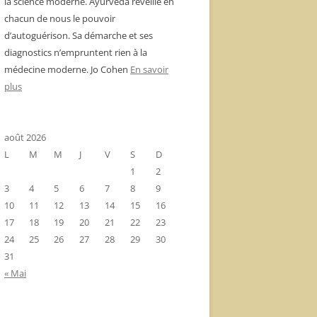
la science moderne. Ayurvéda réveille en
chacun de nous le pouvoir
d’autoguérison. Sa démarche et ses
diagnostics n’empruntent rien à la
médecine moderne. Jo Cohen
En savoir
plus
août 2026
L
M
M
J
V
S
D
1
2
3
4
5
6
7
8
9
10
11
12
13
14
15
16
17
18
19
20
21
22
23
24
25
26
27
28
29
30
31
« Mai