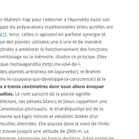
hi Mahesh Yogi pour redonner à l’Ayurvéda toute son
ppe les préparations traditionnelles telles qu’elles ont
a
[1]
. Ainsi, celles-ci agissent en parfaite synergie et
ue des plantes utilisées une à une et de manière
stinées à améliorer le fonctionnement des fonctions
rentissage ou la mémoire, illustre ce principe. Elles
 que l’Ashwagandha (http://la-voie-de-l-
s-plantes-antistress-de-layurveda/), le Brahmi
hmi-le-rasayana-qui-developpe-la-conscience/) et le
x à trente centimètres dont nous allons évoquer
alités.
Le nom sanscrit de la plante signifie
 d’éclore, ses pétales blancs et bleus rappellent une
Convolvulus pluricaulis, le Shankhpushpi est de la
plante aux tiges minces et volubiles dotées d’un
feuilles alternées. Elle pousse dans le nord de l’Inde,
n trouve jusqu’à une altitude de 2000 m. Le
monies religieuses en faveur de Shiva. Il fait partie de