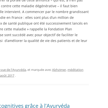
er la portée de cette annonce – qui est, à n’en pas
 contre cette maladie dégénérative – il faut bien
lle intervient. A commencer par le nombre grandissant
ie en France : elles sont plus d’un million de
ux de santé publique ont été successivement lancés en
re cette maladie » rappelle la Fondation Plan
e sont succédé avec pour objectif de faciliter le
si d’améliorer la qualité de vie des patients et de leur
 vue de l'Ayurvéda
, et marquée avec
Alzhzimer
,
méditation
 août 2017
.
cognitives grâce à l’Ayurvéda