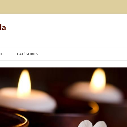
da
ITE
CATÉGORIES
MODE DE VIE
ALIMENTATION
REPOS
LE POINT DE VUE DE L’AYURVÉDA
TECHNIQUES DE L’AYURVÉDA
THÉORIES