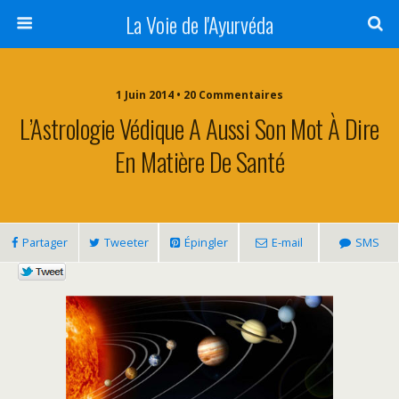
La Voie de l'Ayurvéda
1 Juin 2014 • 20 Commentaires
L’Astrologie Védique A Aussi Son Mot À Dire
En Matière De Santé
Partager
Tweeter
Épingler
E-mail
SMS