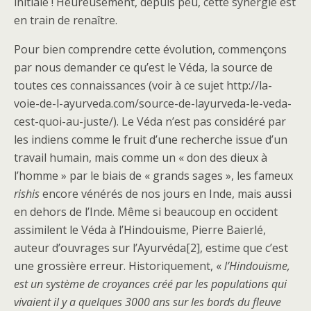
initiale ! Heureusement, depuis peu, cette synergie est
en train de renaître.
Pour bien comprendre cette évolution, commençons
par nous demander ce qu’est le Véda, la source de
toutes ces connaissances (voir à ce sujet http://la-
voie-de-l-ayurveda.com/source-de-layurveda-le-veda-
cest-quoi-au-juste/). Le Véda n’est pas considéré par
les indiens comme le fruit d’une recherche issue d’un
travail humain, mais comme un « don des dieux à
l’homme » par le biais de « grands sages », les fameux
rishis
encore vénérés de nos jours en Inde, mais aussi
en dehors de l’Inde. Même si beaucoup en occident
assimilent le Véda à l’Hindouisme, Pierre Baierlé,
auteur d’ouvrages sur l’Ayurvéda[2], estime que c’est
une grossière erreur. Historiquement, «
l’Hindouisme,
est un système de croyances créé par les populations qui
vivaient il y a quelques 3000 ans sur les bords du fleuve