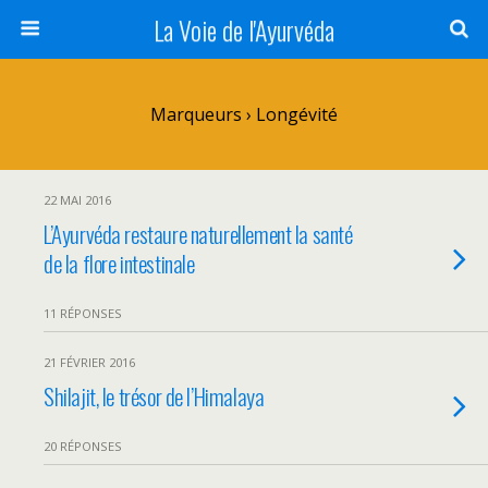
La Voie de l'Ayurvéda
Marqueurs › Longévité
22 MAI 2016
L’Ayurvéda restaure naturellement la santé
de la flore intestinale
11 RÉPONSES
21 FÉVRIER 2016
Shilajit, le trésor de l’Himalaya
20 RÉPONSES