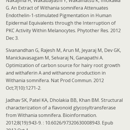
Nakajima H, Wakabayashi Y, Wakamatsu K, Imokawa
G. An Extract of Withania somnifera Attenuates
Endothelin-1-stimulated Pigmentation in Human
Epidermal Equivalents through the Interruption of
PKC Activity Within Melanocytes. Phytother Res. 2012
Dec 3.
Sivanandhan G, Rajesh M, Arun M, Jeyaraj M, Dev GK,
Manickavasagam M, Selvaraj N, Ganapathi A.
Optimization of carbon source for hairy root growth
and withaferin A and withanone production in
Withania somnifera. Nat Prod Commun. 2012
Oct;7(10):1271-2.
Jadhav SK, Patel KA, Dholakia BB, Khan BM. Structural
characterization of a flavonoid glycosyltransferase
from Withania somnifera. Bioinformation.
2012;8(19):943-9. : 10.6026/97320630008943. Epub