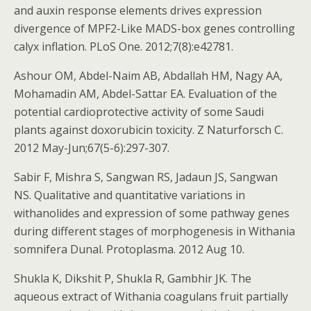
and auxin response elements drives expression
divergence of MPF2-Like MADS-box genes controlling
calyx inflation. PLoS One. 2012;7(8):e42781.
Ashour OM, Abdel-Naim AB, Abdallah HM, Nagy AA,
Mohamadin AM, Abdel-Sattar EA. Evaluation of the
potential cardioprotective activity of some Saudi
plants against doxorubicin toxicity. Z Naturforsch C.
2012 May-Jun;67(5-6):297-307.
Sabir F, Mishra S, Sangwan RS, Jadaun JS, Sangwan
NS. Qualitative and quantitative variations in
withanolides and expression of some pathway genes
during different stages of morphogenesis in Withania
somnifera Dunal. Protoplasma. 2012 Aug 10.
Shukla K, Dikshit P, Shukla R, Gambhir JK. The
aqueous extract of Withania coagulans fruit partially