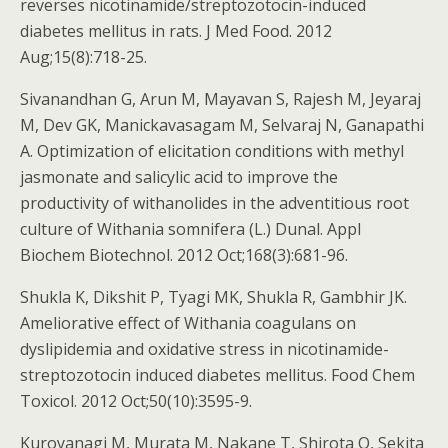
reverses nicotinamide/streptozotocin-induced
diabetes mellitus in rats. J Med Food. 2012
Aug;15(8):718-25.
Sivanandhan G, Arun M, Mayavan S, Rajesh M, Jeyaraj
M, Dev GK, Manickavasagam M, Selvaraj N, Ganapathi
A. Optimization of elicitation conditions with methyl
jasmonate and salicylic acid to improve the
productivity of withanolides in the adventitious root
culture of Withania somnifera (L.) Dunal. Appl
Biochem Biotechnol. 2012 Oct;168(3):681-96.
Shukla K, Dikshit P, Tyagi MK, Shukla R, Gambhir JK.
Ameliorative effect of Withania coagulans on
dyslipidemia and oxidative stress in nicotinamide-
streptozotocin induced diabetes mellitus. Food Chem
Toxicol. 2012 Oct;50(10):3595-9.
Kuroyanagi M, Murata M, Nakane T, Shirota O, Sekita