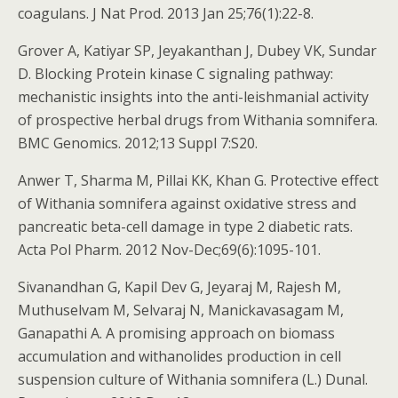
coagulans. J Nat Prod. 2013 Jan 25;76(1):22-8.
Grover A, Katiyar SP, Jeyakanthan J, Dubey VK, Sundar
D. Blocking Protein kinase C signaling pathway:
mechanistic insights into the anti-leishmanial activity
of prospective herbal drugs from Withania somnifera.
BMC Genomics. 2012;13 Suppl 7:S20.
Anwer T, Sharma M, Pillai KK, Khan G. Protective effect
of Withania somnifera against oxidative stress and
pancreatic beta-cell damage in type 2 diabetic rats.
Acta Pol Pharm. 2012 Nov-Dec;69(6):1095-101.
Sivanandhan G, Kapil Dev G, Jeyaraj M, Rajesh M,
Muthuselvam M, Selvaraj N, Manickavasagam M,
Ganapathi A. A promising approach on biomass
accumulation and withanolides production in cell
suspension culture of Withania somnifera (L.) Dunal.