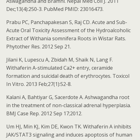
Aswagandha and Bramhi. Nepal Med Coll J. 2011
Dec;13(4):250-3. PubMed PMID: 23016473.
Prabu PC, Panchapakesan S, Raj CD. Acute and Sub-
Acute Oral Toxicity Assessment of the Hydroalcoholic
Extract of Withania somnifera Roots in Wistar Rats.
Phytother Res. 2012 Sep 21.
Jilani K, Lupescu A, Zbidah M, Shaik N, Lang F.
Withaferin A-stimulated Ca2+ entry, ceramide
formation and suicidal death of erythrocytes. Toxicol
In Vitro. 2013 Feb;27(1):52-8.
Kalani A, Bahtiyar G, Sacerdote A. Ashwagandha root
in the treatment of non-classical adrenal hyperplasia.
BMJ Case Rep. 2012 Sep 17;2012.
Um HJ, Min KJ, Kim DE, Kwon TK. Withaferin A inhibits
JAK/STAT3 signaling and induces apoptosis of human