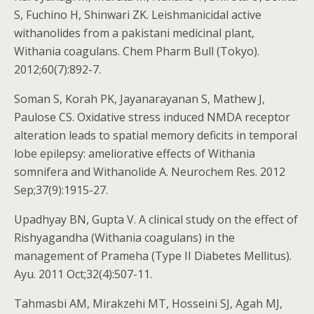
S, Fuchino H, Shinwari ZK. Leishmanicidal active
withanolides from a pakistani medicinal plant,
Withania coagulans. Chem Pharm Bull (Tokyo).
2012;60(7):892-7.
Soman S, Korah PK, Jayanarayanan S, Mathew J,
Paulose CS. Oxidative stress induced NMDA receptor
alteration leads to spatial memory deficits in temporal
lobe epilepsy: ameliorative effects of Withania
somnifera and Withanolide A. Neurochem Res. 2012
Sep;37(9):1915-27.
Upadhyay BN, Gupta V. A clinical study on the effect of
Rishyagandha (Withania coagulans) in the
management of Prameha (Type II Diabetes Mellitus).
Ayu. 2011 Oct;32(4):507-11.
Tahmasbi AM, Mirakzehi MT, Hosseini SJ, Agah MJ,