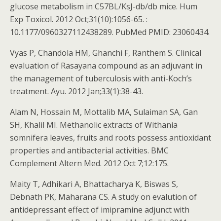
glucose metabolism in C57BL/KsJ-db/db mice. Hum
Exp Toxicol. 2012 Oct;31(10):1056-65. :
10.1177/0960327112438289. PubMed PMID: 23060434.
Vyas P, Chandola HM, Ghanchi F, Ranthem S. Clinical
evaluation of Rasayana compound as an adjuvant in
the management of tuberculosis with anti-Koch’s
treatment. Ayu. 2012 Jan;33(1):38-43.
Alam N, Hossain M, Mottalib MA, Sulaiman SA, Gan
SH, Khalil MI. Methanolic extracts of Withania
somnifera leaves, fruits and roots possess antioxidant
properties and antibacterial activities. BMC
Complement Altern Med. 2012 Oct 7;12:175.
Maity T, Adhikari A, Bhattacharya K, Biswas S,
Debnath PK, Maharana CS. A study on evalution of
antidepressant effect of imipramine adjunct with