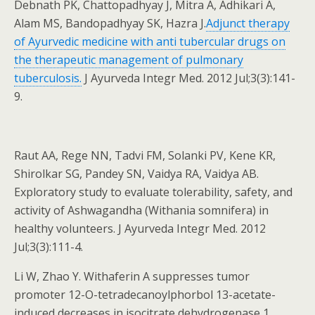
Debnath PK, Chattopadhyay J, Mitra A, Adhikari A,
Alam MS, Bandopadhyay SK, Hazra J.
Adjunct therapy
of Ayurvedic medicine with anti tubercular drugs on
the therapeutic management of pulmonary
tuberculosis.
J Ayurveda Integr Med. 2012 Jul;3(3):141-
9.
Raut AA, Rege NN, Tadvi FM, Solanki PV, Kene KR,
Shirolkar SG, Pandey SN, Vaidya RA, Vaidya AB.
Exploratory study to evaluate tolerability, safety, and
activity of Ashwagandha (Withania somnifera) in
healthy volunteers. J Ayurveda Integr Med. 2012
Jul;3(3):111-4.
Li W, Zhao Y. Withaferin A suppresses tumor
promoter 12-O-tetradecanoylphorbol 13-acetate-
induced decreases in isocitrate dehydrogenase 1