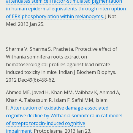
attenuates stem cell factor-stimulated pigmentation
in human epidermal equivalents through interruption
of ERK phosphorylation within melanocytes.
J Nat
Med. 2013 Jan 25.
Sharma V, Sharma S, Pracheta. Protective effect of
Withania somnifera roots extract on
hematoserological profiles against lead nitrate-
induced toxicity in mice. Indian J Biochem Biophys.
2012 Dec;49(6):458-62.
Ahmed ME, Javed H, Khan MM, Vaibhav K, Ahmad A,
Khan A, Tabassum R, Islam F, Safhi MM, Islam
F.
Attenuation of oxidative damage-associated
cognitive decline by Withania somnifera in rat model
of streptozotocin-induced cognitive
impairment.
Protoplasma. 2013 Jan 23.