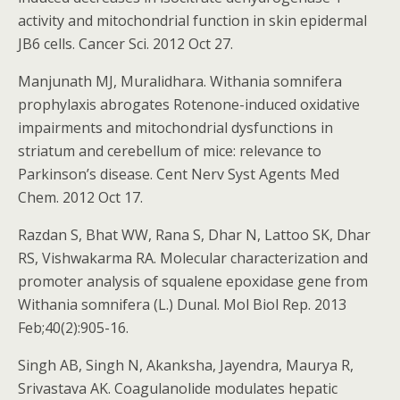
activity and mitochondrial function in skin epidermal
JB6 cells. Cancer Sci. 2012 Oct 27.
Manjunath MJ, Muralidhara. Withania somnifera
prophylaxis abrogates Rotenone-induced oxidative
impairments and mitochondrial dysfunctions in
striatum and cerebellum of mice: relevance to
Parkinson’s disease. Cent Nerv Syst Agents Med
Chem. 2012 Oct 17.
Razdan S, Bhat WW, Rana S, Dhar N, Lattoo SK, Dhar
RS, Vishwakarma RA. Molecular characterization and
promoter analysis of squalene epoxidase gene from
Withania somnifera (L.) Dunal. Mol Biol Rep. 2013
Feb;40(2):905-16.
Singh AB, Singh N, Akanksha, Jayendra, Maurya R,
Srivastava AK. Coagulanolide modulates hepatic