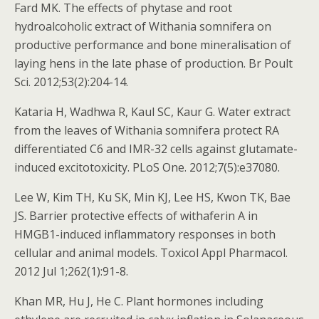
Fard MK. The effects of phytase and root
hydroalcoholic extract of Withania somnifera on
productive performance and bone mineralisation of
laying hens in the late phase of production. Br Poult
Sci. 2012;53(2):204-14.
Kataria H, Wadhwa R, Kaul SC, Kaur G. Water extract
from the leaves of Withania somnifera protect RA
differentiated C6 and IMR-32 cells against glutamate-
induced excitotoxicity. PLoS One. 2012;7(5):e37080.
Lee W, Kim TH, Ku SK, Min KJ, Lee HS, Kwon TK, Bae
JS. Barrier protective effects of withaferin A in
HMGB1-induced inflammatory responses in both
cellular and animal models. Toxicol Appl Pharmacol.
2012 Jul 1;262(1):91-8.
Khan MR, Hu J, He C. Plant hormones including