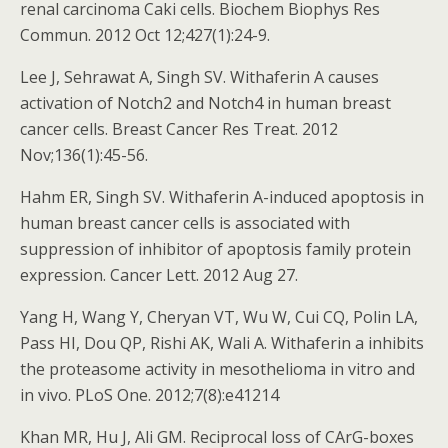
renal carcinoma Caki cells. Biochem Biophys Res
Commun. 2012 Oct 12;427(1):24-9.
Lee J, Sehrawat A, Singh SV. Withaferin A causes
activation of Notch2 and Notch4 in human breast
cancer cells. Breast Cancer Res Treat. 2012
Nov;136(1):45-56.
Hahm ER, Singh SV. Withaferin A-induced apoptosis in
human breast cancer cells is associated with
suppression of inhibitor of apoptosis family protein
expression. Cancer Lett. 2012 Aug 27.
Yang H, Wang Y, Cheryan VT, Wu W, Cui CQ, Polin LA,
Pass HI, Dou QP, Rishi AK, Wali A. Withaferin a inhibits
the proteasome activity in mesothelioma in vitro and
in vivo. PLoS One. 2012;7(8):e41214
Khan MR, Hu J, Ali GM. Reciprocal loss of CArG-boxes