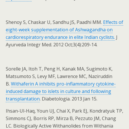
Shenoy S, Chaskar U, Sandhu JS, Paadhi MM.
Effects of
eight-week supplementation of Ashwagandha on
cardiorespiratory endurance in elite Indian cyclists.
J
Ayurveda Integr Med. 2012 Oct;3(4):209-14.
Sorelle JA, Itoh T, Peng H, Kanak MA, Sugimoto K,
Matsumoto S, Levy MF, Lawrence MC, Naziruddin
B.
Withaferin A inhibits pro-inflammatory cytokine-
induced damage to islets in culture and following
transplantation
. Diabetologia. 2013 Jan 15.
Ihsan-Ul-Haq, Youn UJ, Chai X, Park EJ, Kondratyuk TP,
Simmons CJ, Borris RP, Mirza B, Pezzuto JM, Chang
LC. Biologically Active Withanolides from Withania