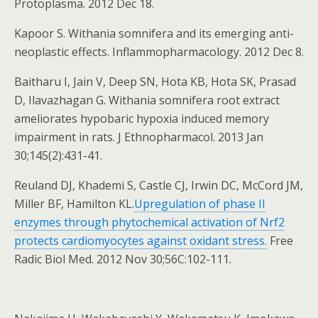
Protoplasma. 2012 Dec 18.
Kapoor S. Withania somnifera and its emerging anti-
neoplastic effects. Inflammopharmacology. 2012 Dec 8.
Baitharu I, Jain V, Deep SN, Hota KB, Hota SK, Prasad
D, Ilavazhagan G. Withania somnifera root extract
ameliorates hypobaric hypoxia induced memory
impairment in rats. J Ethnopharmacol. 2013 Jan
30;145(2):431-41.
Reuland DJ, Khademi S, Castle CJ, Irwin DC, McCord JM,
Miller BF, Hamilton KL.
Upregulation of phase II
enzymes through phytochemical activation of Nrf2
protects cardiomyocytes against oxidant stress.
Free
Radic Biol Med. 2012 Nov 30;56C:102-111.