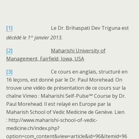
[1]
Le Dr. Brihaspati Dev Triguna est
er
décédé le 1
janvier 2013.
[2]
Maharishi University of
Management, Fairfield, Iowa, USA
[3]
Ce cours en anglais, structuré en
16 leçons, est donné par le Dr. Paul Morehead. On
trouve une vidéo de présentation de ce cours sur la
chaîne Vimeo : Maharishi Self-Pulse℠ Course by Dr.
Paul Morehead. Il est relayé en Europe par la
Maharish School of Vedic Medicine de Genève. Lien
: http://www.maharishi-school-of-vedic-
medicine.ch/index.php?
option=com_content&view=article&id=96&Itemid=96