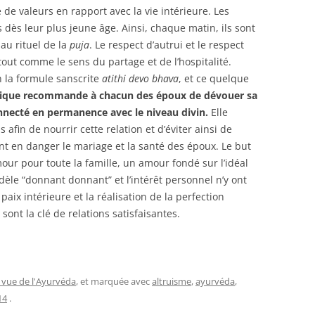
de valeurs en rapport avec la vie intérieure. Les
 dès leur plus jeune âge. Ainsi, chaque matin, ils sont
 au rituel de la
puja
. Le respect d’autrui et le respect
 tout comme le sens du partage et de l’hospitalité.
n la formule sanscrite
atithi devo bhava
, et ce quelque
édique recommande à chacun des époux de dévouer sa
onnecté en permanence avec le niveau divin.
Elle
afin de nourrir cette relation et d’éviter ainsi de
nt en danger le mariage et la santé des époux. Le but
mour pour toute la famille, un amour fondé sur l’idéal
odèle “donnant donnant” et l’intérêt personnel n’y ont
paix intérieure et la réalisation de la perfection
 sont la clé de relations satisfaisantes.
 vue de l'Ayurvéda
, et marquée avec
altruisme
,
ayurvéda
,
14
.