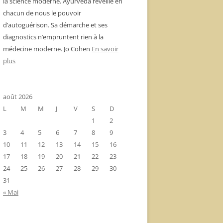
la science moderne. Ayurvéda réveille en
chacun de nous le pouvoir
d’autoguérison. Sa démarche et ses
diagnostics n’empruntent rien à la
médecine moderne. Jo Cohen
En savoir
plus
août 2026
L
M
M
J
V
S
D
1
2
3
4
5
6
7
8
9
10
11
12
13
14
15
16
17
18
19
20
21
22
23
24
25
26
27
28
29
30
31
« Mai