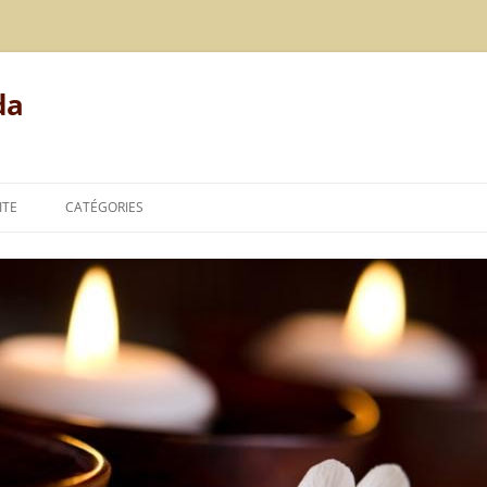
da
ITE
CATÉGORIES
MODE DE VIE
ALIMENTATION
REPOS
LE POINT DE VUE DE L’AYURVÉDA
TECHNIQUES DE L’AYURVÉDA
THÉORIES