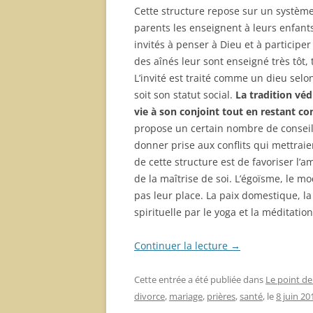
Cette structure repose sur un système 
parents les enseignent à leurs enfants
invités à penser à Dieu et à participer
des aînés leur sont enseigné très tôt,
L’invité est traité comme un dieu selo
soit son statut social.
La tradition v
vie à son conjoint tout en restant c
propose un certain nombre de conseils 
donner prise aux conflits qui mettraie
de cette structure est de favoriser l’a
de la maîtrise de soi. L’égoïsme, le m
pas leur place. La paix domestique, la 
spirituelle par le yoga et la méditation
Continuer la lecture
→
Cette entrée a été publiée dans
Le point de
divorce
,
mariage
,
prières
,
santé
, le
8 juin 20