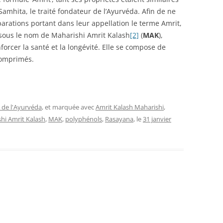
 Samhita, le traité fondateur de l’Ayurvéda. Afin de ne
arations portant dans leur appellation le terme Amrit,
 sous le nom de Maharishi Amrit Kalash
[2]
(
MAK
),
orcer la santé et la longévité. Elle se compose de
comprimés.
 de l'Ayurvéda
, et marquée avec
Amrit Kalash Maharishi
,
hi Amrit Kalash
,
MAK
,
polyphénols
,
Rasayana
, le
31 janvier