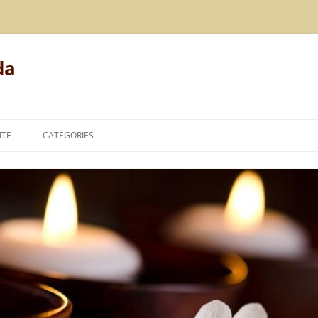
da
ITE
CATÉGORIES
MODE DE VIE
ALIMENTATION
REPOS
LE POINT DE VUE DE L’AYURVÉDA
TECHNIQUES DE L’AYURVÉDA
THÉORIES