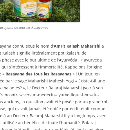
 Rasayana de tous les Rasayanas
sayana connu sous le nom d’
Amrit Kalash Maharishi
a
 Kalash signifie littéralement pot (kalash) de
n phase avec le but ultime de l’Ayurvéda : « ayurveda
qui s’intéressent à l’immortalité. Rappelons l’origine
e «
Rasayana des tous les Rasayanas
» ! Un jour, en
sée par le sage Maharishi Mahesh Yogi « Existe-t-il une
 maladies? », le Docteur Balaraj Maharshi (voir à son
om/rencontre-avec-un-medecin-ayurvedique-hors-du-
 anciens, la question avait été posée par un grand roi
, qui n’avait jamais été notée par écrit, était connue
e à au Docteur Balaraj Maharshi il y a longtemps, avec
e utilisée au bénéfice de toute l’humanité. Balaraj
formule ‘Amrit’, tant ses propriétés étaient similaires