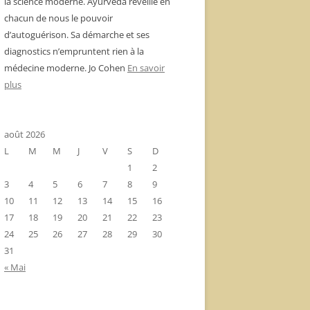
la science moderne. Ayurvéda réveille en
chacun de nous le pouvoir
d’autoguérison. Sa démarche et ses
diagnostics n’empruntent rien à la
médecine moderne. Jo Cohen
En savoir
plus
août 2026
L
M
M
J
V
S
D
1
2
3
4
5
6
7
8
9
10
11
12
13
14
15
16
17
18
19
20
21
22
23
24
25
26
27
28
29
30
31
« Mai