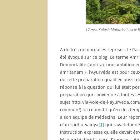
L’Amrit Kalash Maharishi est le
A de très nombreuses reprises, le Ra
été évoqué sur ce blog. Le terme Amrit
l’immortalité (amrita), une ambition e
amritanam », l’Ayurvéda est pour ceux 
de cette préparation qualifiée aussi d
réponse à la question qui lui était po
préparation qui convienne à toutes les
sujet http://la-voie-de-l-ayurveda.c
commun/) lui répondit qu’en des temps
à son équipe de médecins. Leur réponse
d’un sadhu-vaidya
[1]
qui l’avait donné
instruction expresse qu’elle devait êtr
Maharishi décida alors d’appeler cette 