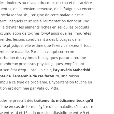
s douleurs au niveau du cœur, du cou et de l’arrière
uentes, de la tension nerveuse, de la fatigue ou encore
yurvéda Maharishi, l’origine de cette maladie est le
rmi lesquels ceux liés à l’alimentation tiennent une
lle d’éviter les aliments riches en sel ou les produits
accumulation de toxines (
ama)
ainsi que les impuretés
er des lésions conduisant à des blocages de la
ivité physique, elle estime que l’exercice excessif tout
t cette maladie. Pareil en ce qui concerne
erturbation des rythmes biologiques par une routine
de nombreux processus physiologiques, empêchant
 son état d’équilibre. En clair,
l’Ayurvéda Maharishi
nte de l’ensemble de ces facteurs,
une raison
rompu à ce type de problème
.
L’hypertension touche en
ution est dominée par Vata ou Pitta.
oderne prescrit des
traitements médicamenteux qu’il
Même en cas de forme légère de la maladie, c’est-à-dire
e entre 14 et 16 et la pression diastolique entre 9 et