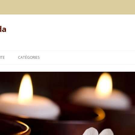
da
ITE
CATÉGORIES
MODE DE VIE
ALIMENTATION
REPOS
LE POINT DE VUE DE L’AYURVÉDA
TECHNIQUES DE L’AYURVÉDA
THÉORIES