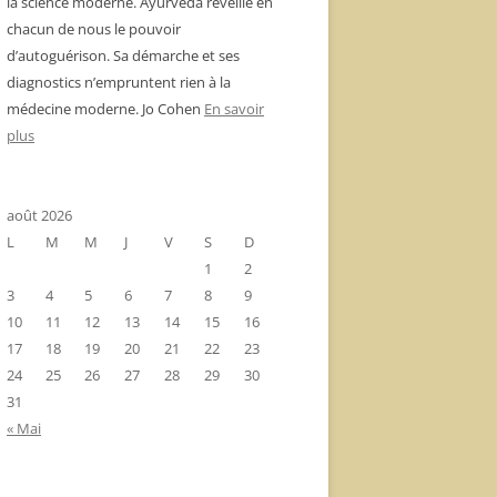
la science moderne. Ayurvéda réveille en
chacun de nous le pouvoir
d’autoguérison. Sa démarche et ses
diagnostics n’empruntent rien à la
médecine moderne. Jo Cohen
En savoir
plus
août 2026
L
M
M
J
V
S
D
1
2
3
4
5
6
7
8
9
10
11
12
13
14
15
16
17
18
19
20
21
22
23
24
25
26
27
28
29
30
31
« Mai