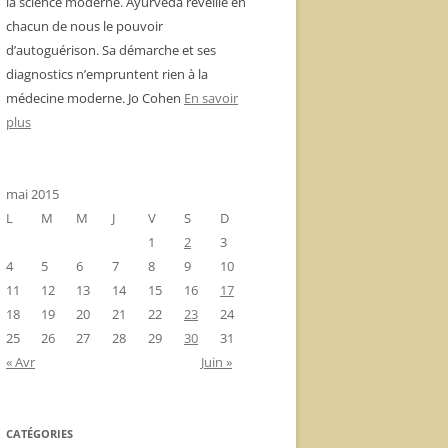
la science moderne. Ayurvéda réveille en
chacun de nous le pouvoir
d’autoguérison. Sa démarche et ses
diagnostics n’empruntent rien à la
médecine moderne. Jo Cohen
En savoir
plus
mai 2015
L
M
M
J
V
S
D
1
2
3
4
5
6
7
8
9
10
11
12
13
14
15
16
17
18
19
20
21
22
23
24
25
26
27
28
29
30
31
« Avr
Juin »
CATÉGORIES