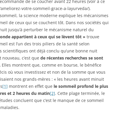
 recommande de se coucher avant 22 heures (voir à ce
m/ameliorez-votre-sommeil-grace-a-layurveda/).
de sommeil, la science moderne explique les mécanismes
eil de ceux qui se couchent tôt. Dans nos sociétés qui
 nuit jusqu’à perturber le mécanisme naturel du
onde appartient à ceux qui se lèvent tôt »
trouve
eil est l’un des trois piliers de la santé selon
 scientifiques ont déjà conclu qu’une bonne nuit
st nouveau, c’est que
de récentes recherches se sont
.
Elles montrent que, comme en bourse, le bénéfice
is où vous investissez et non de la somme que vous
disaient nos grands-mères : « les heures avant minuit
es
[1]
montrent en effet que
le sommeil profond le plus
res et 2 heures du matin
[2]
. Cette plage terminée, le
 études concluent que c’est le manque de ce sommeil
 maladies.