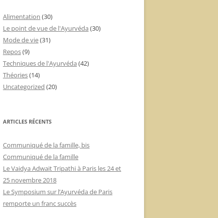
Alimentation
(30)
Le point de vue de l'Ayurvéda
(30)
Mode de vie
(31)
Repos
(9)
Techniques de l'Ayurvéda
(42)
Théories
(14)
Uncategorized
(20)
ARTICLES RÉCENTS
Communiqué de la famille, bis
Communiqué de la famille
Le Vaidya Adwait Tripathi à Paris les 24 et
25 novembre 2018
Le Symposium sur l’Ayurvéda de Paris
remporte un franc succès