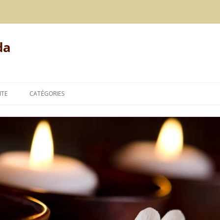
da
ITE
CATÉGORIES
MODE DE VIE
ALIMENTATION
REPOS
LE POINT DE VUE DE L’AYURVÉDA
TECHNIQUES DE L’AYURVÉDA
THÉORIES