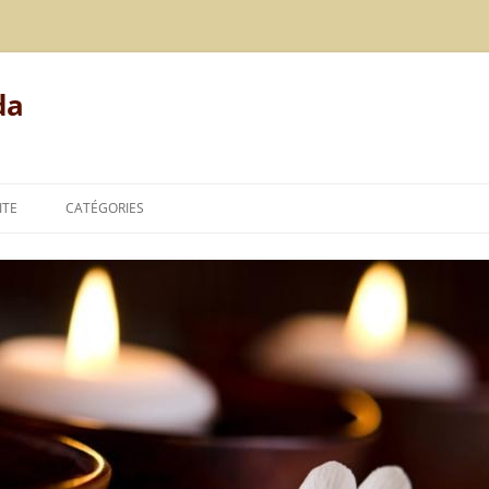
da
ITE
CATÉGORIES
MODE DE VIE
ALIMENTATION
REPOS
LE POINT DE VUE DE L’AYURVÉDA
TECHNIQUES DE L’AYURVÉDA
THÉORIES