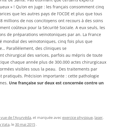
queux » ! Qu’on en juge : les français consomment cinq
arices que les autres pays de l’OCDE et plus que tous
18 millions de nos concitoyens ont recours à des soins
ment coûteux pour la Sécurité Sociale. A eux seuls, les
ons de préparations veinotoniques par an. La France
é mondial des veinotoniques, cinq fois plus que
lie… Parallèlement, des cliniques se
t chirurgical des varices, parfois au mépris de toute
 pratique chaque année plus de 300.000 actes chirurgicaux
éformées visibles sous la peau. Des traitements par
t pratiqués. Précision importante : cette pathologie
mmes.
Une française sur deux est concernée contre un
 vue de l'Ayurvéda
, et marquée avec
exercice physique
,
laser
,
 Vata
, le
30 mai 2015
.