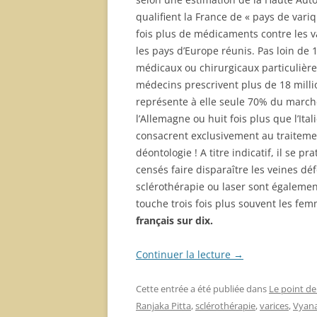
qualifient la France de « pays de vari
fois plus de médicaments contre les v
les pays d’Europe réunis. Pas loin de 
médicaux ou chirurgicaux particulière
médecins prescrivent plus de 18 milli
représente à elle seule 70% du march
l’Allemagne ou huit fois plus que l’Ita
consacrent exclusivement au traitemen
déontologie ! A titre indicatif, il se
censés faire disparaître les veines d
sclérothérapie ou laser sont égalemen
touche trois fois plus souvent les fe
français sur dix.
Continuer la lecture
→
Cette entrée a été publiée dans
Le point de
Ranjaka Pitta
,
sclérothérapie
,
varices
,
Vyana