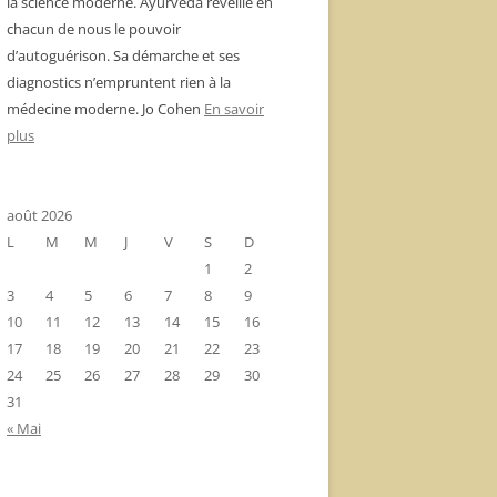
la science moderne. Ayurvéda réveille en
chacun de nous le pouvoir
d’autoguérison. Sa démarche et ses
diagnostics n’empruntent rien à la
médecine moderne. Jo Cohen
En savoir
plus
août 2026
L
M
M
J
V
S
D
1
2
3
4
5
6
7
8
9
10
11
12
13
14
15
16
17
18
19
20
21
22
23
24
25
26
27
28
29
30
31
« Mai