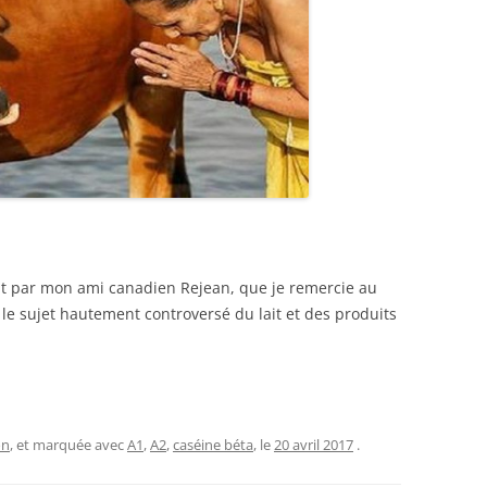
t par mon ami canadien Rejean, que je remercie au
 le sujet hautement controversé du lait et des produits
on
, et marquée avec
A1
,
A2
,
caséine béta
, le
20 avril 2017
.