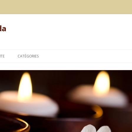
da
ITE
CATÉGORIES
MODE DE VIE
ALIMENTATION
REPOS
LE POINT DE VUE DE L’AYURVÉDA
TECHNIQUES DE L’AYURVÉDA
THÉORIES