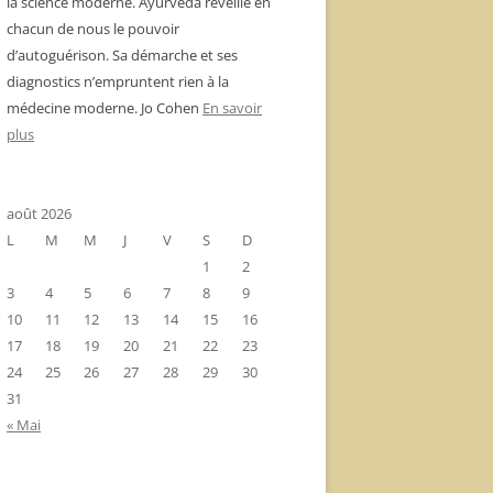
la science moderne. Ayurvéda réveille en
chacun de nous le pouvoir
d’autoguérison. Sa démarche et ses
diagnostics n’empruntent rien à la
médecine moderne. Jo Cohen
En savoir
plus
août 2026
L
M
M
J
V
S
D
1
2
3
4
5
6
7
8
9
10
11
12
13
14
15
16
17
18
19
20
21
22
23
24
25
26
27
28
29
30
31
« Mai