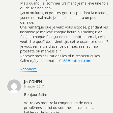
Mais quand j,ai sommeil vraiment je me leve une fois
ou deux sinon rien?
j,ai ni brulures, ni petites gouttes pendant la miction,
j,urine normal mais je sens que le jet a un peu
diminue.
Une remarque que je veux vous expose, pendant les
insomnie je me leve chaque heure ou moins( 8 a 9
fois) et chaque fois j,urine en quantite normal, cela
veut dire quoi? d,ou vient tjrs cette quantite d,urine?
Je vous remercie d,avance de m,eclairer sur ma
prostate ou ma vessie??
Recevez mes salutations les plus respectueuses
Salim d,Algerie email
az0468@hotmail.com
Répondre
Jo COHEN
8 janvier 2017
Bonjour Salim
Votre cas montre la conjonction de deux
problèmes : celui du sommeil et celui de la
faiblesse de la vessie.