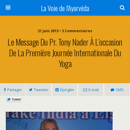
La Voie de l'Ayurvéda
21 Juin 2015 • 3 Commentaires
Le Message Du Pr. Tony Nader À L’occasion
De La Première Journée Internationale Du
Yoga
Partager
Tweeter
Épingler
E-mail
SMS