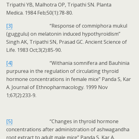
Tripathi YB, Malhotra OP, Tripathi SN. Planta
Medica. 1984 Feb;50(1):78-80.
[3]
“Response of commiphora mukul
(guggulu) on melatonin induced hypothyroidism”
Singh AK, Tripathi SN, Prasad GC. Ancient Science of
Life. 1983 Oct;3(2):85-90.
[4]
“Withania somnifera and Bauhinia
purpurea in the regulation of circulating thyroid
hormone concentrations in female mice” Panda S, Kar
A. Journal of Ethnopharmacology. 1999 Nov
1;67(2):233-9.
[5]
“Changes in thyroid hormone
concentrations after administration of ashwagandha
root extract to adult male mice” Panda S, Kar A.