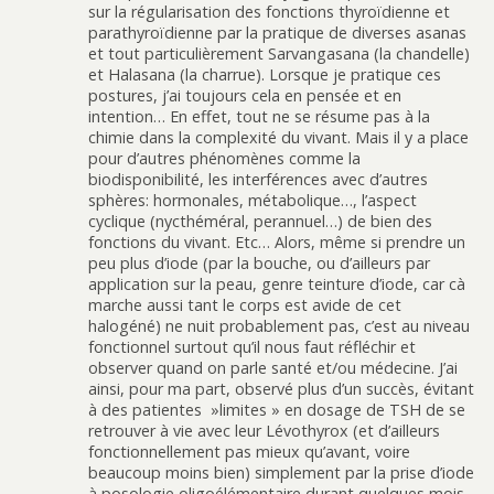
sur la régularisation des fonctions thyroïdienne et
parathyroïdienne par la pratique de diverses asanas
et tout particulièrement Sarvangasana (la chandelle)
et Halasana (la charrue). Lorsque je pratique ces
postures, j’ai toujours cela en pensée et en
intention… En effet, tout ne se résume pas à la
chimie dans la complexité du vivant. Mais il y a place
pour d’autres phénomènes comme la
biodisponibilité, les interférences avec d’autres
sphères: hormonales, métabolique…, l’aspect
cyclique (nycthéméral, perannuel…) de bien des
fonctions du vivant. Etc… Alors, même si prendre un
peu plus d’iode (par la bouche, ou d’ailleurs par
application sur la peau, genre teinture d’iode, car cà
marche aussi tant le corps est avide de cet
halogéné) ne nuit probablement pas, c’est au niveau
fonctionnel surtout qu’il nous faut réfléchir et
observer quand on parle santé et/ou médecine. J’ai
ainsi, pour ma part, observé plus d’un succès, évitant
à des patientes »limites » en dosage de TSH de se
retrouver à vie avec leur Lévothyrox (et d’ailleurs
fonctionnellement pas mieux qu’avant, voire
beaucoup moins bien) simplement par la prise d’iode
à posologie oligoélémentaire durant quelques mois.